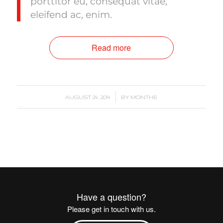
porttitor eu, consequat vitae,
eleifend ac, enim.
Read more
/
AUGUST 24, 2014
BY
MONTHE
Have a question?
Please get in touch with us.